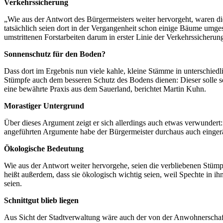
Verkehrssicherung
„Wie aus der Antwort des Bürgermeisters weiter hervorgeht, waren die
tatsächlich seien dort in der Vergangenheit schon einige Bäume umges
umstrittenen Forstarbeiten darum in erster Linie der Verkehrssicherun
Sonnenschutz für den Boden?
Dass dort im Ergebnis nun viele kahle, kleine Stämme in unterschiedl
Stümpfe auch dem besseren Schutz des Bodens dienen: Dieser solle 
eine bewährte Praxis aus dem Sauerland, berichtet Martin Kuhn.
Morastiger Untergrund
Über dieses Argument zeigt er sich allerdings auch etwas verwundert:
angeführten Argumente habe der Bürgermeister durchaus auch eingerä
Ökologische Bedeutung
Wie aus der Antwort weiter hervorgehe, seien die verbliebenen Stümpf
heißt außerdem, dass sie ökologisch wichtig seien, weil Spechte in 
seien.
Schnittgut blieb liegen
Aus Sicht der Stadtverwaltung wäre auch der von der Anwohnerschaft 