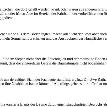
 Eschen, die dort gefällt wurden, krank oder waren aus anderen Gründe
türzt oder hätten Äste im Bereich der Fahrbahn der vorbeiführenden St
g gedient.
icher Höhe aus dem Boden ragten, mache aus Sicht der Stadt aber auch 
so mehr Sonnenschutz erhalten und das Austrocknen der Hangfläche ve
 „Sind im Siepen nicht eher die Feuchtigkeit und der morastige Boden d
umt, dass die eingesetzten Geräte die Baumstümpfe nicht bodennäher 
e aus derzeitiger Sicht der Fachleute standfest, ergänzt Dr. Uwe Rath
ihnen ihre Nisthöhlen bauen können.“ Allerdings gebe es dort offenbar
favorisierte Ersatz der Bäume durch einen strauchartigen Bewuchs als