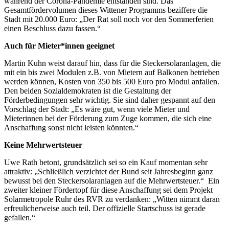
während der Corona-Pandemie entstanden sind. Das
Gesamtfördervolumen dieses Wittener Programms beziffere die
Stadt mit 20.000 Euro: „Der Rat soll noch vor den Sommerferien
einen Beschluss dazu fassen.“
Auch für Mieter*innen geeignet
Martin Kuhn weist darauf hin, dass für die Steckersolaranlagen, die
mit ein bis zwei Modulen z.B. von Mietern auf Balkonen betrieben
werden können, Kosten von 350 bis 500 Euro pro Modul anfallen.
Den beiden Sozialdemokraten ist die Gestaltung der
Förderbedingungen sehr wichtig. Sie sind daher gespannt auf den
Vorschlag der Stadt: „Es wäre gut, wenn viele Mieter und
Mieterinnen bei der Förderung zum Zuge kommen, die sich eine
Anschaffung sonst nicht leisten könnten.“
Keine Mehrwertsteuer
Uwe Rath betont, grundsätzlich sei so ein Kauf momentan sehr
attraktiv: „Schließlich verzichtet der Bund seit Jahresbeginn ganz
bewusst bei den Steckersolaranlagen auf die Mehrwertsteuer.“ Ein
zweiter kleiner Fördertopf für diese Anschaffung sei dem Projekt
Solarmetropole Ruhr des RVR zu verdanken: „Witten nimmt daran
erfreulicherweise auch teil. Der offizielle Startschuss ist gerade
gefallen.“